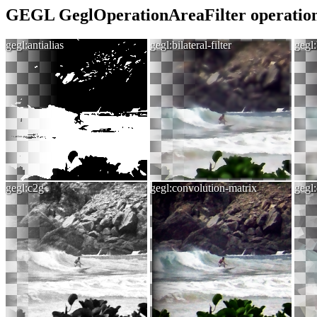
GEGL GeglOperationAreaFilter operatio
gegl:antialias
gegl:bilateral-filter
gegl
gegl:c2g
gegl:convolution-matrix
gegl