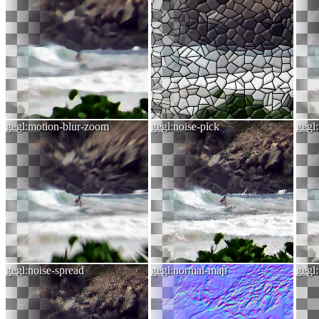
gegl:motion-blur-zoom
gegl:noise-pick
gegl:
gegl:noise-spread
gegl:normal-map
gegl: