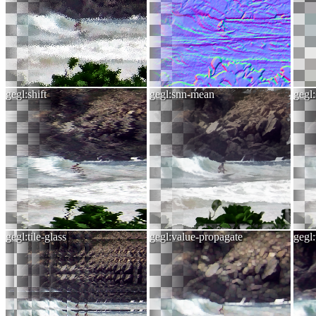
gegl:shift
gegl:snn-mean
gegl
gegl:tile-glass
gegl:value-propagate
gegl