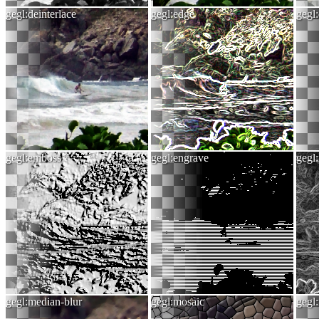
gegl:deinterlace
gegl:edge
gegl
gegl:emboss
gegl:engrave
gegl
gegl:median-blur
gegl:mosaic
gegl: