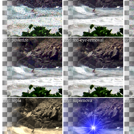
gegl:posterize
gegl:red-eye-removal
gegl:
gegl:sepia
gegl:supernova
gegl