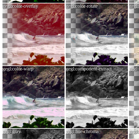
gegl:color-overlay
gegl:color-rotate
gegl
gegl:color-warp
gegl:component-extract
gegl:
gegl:gray
gegl:hue-chroma
gegl