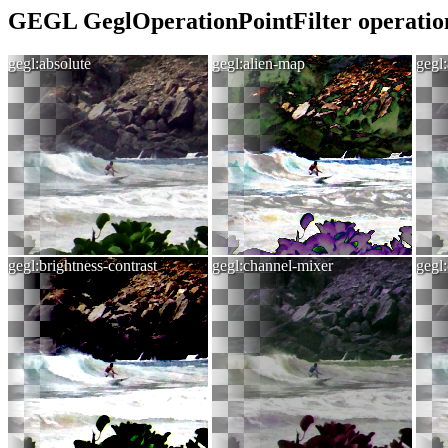
GEGL GeglOperationPointFilter operatio
gegl:absolute
gegl:alien-map
gegl:
gegl:brightness-contrast
gegl:channel-mixer
gegl