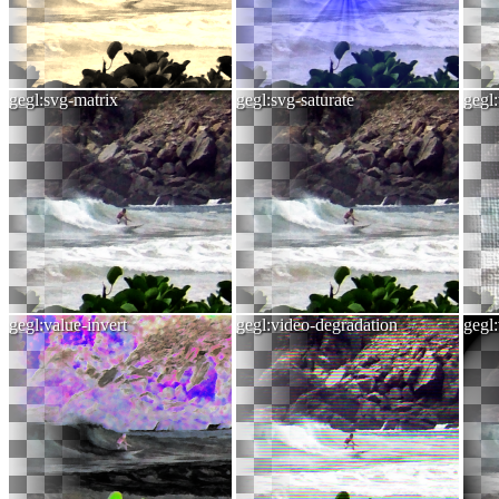
gegl:svg-matrix
gegl:svg-saturate
gegl:
gegl:value-invert
gegl:video-degradation
gegl: