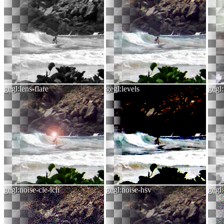
gegl:lens-flare
gegl:levels
gegl
gegl:noise-cie-lch
gegl:noise-hsv
gegl: